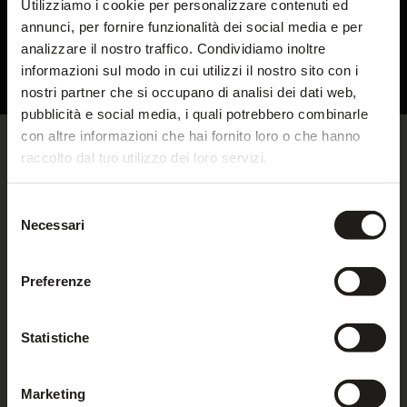
Utilizziamo i cookie per personalizzare contenuti ed
risposta.
KroneLiving Guide
annunci, per fornire funzionalità dei social media e per
analizzare il nostro traffico. Condividiamo inoltre
informazioni sul modo in cui utilizzi il nostro sito con i
OH NO!
DE
IT
EN
|
MESSAGGIO
CHIAMATA
nostri partner che si occupano di analisi dei dati web,
pubblicità e social media, i quali potrebbero combinarle
Si è verificato un errore durante il caricamento
con altre informazioni che hai fornito loro o che hanno
del modulo di richiesta.
raccolto dal tuo utilizzo dei loro servizi.
Si prega di ricaricare la pagina o di riprovare più
tardi!
Selezione
Necessari
del
consenso
Preferenze
Statistiche
Via Aica 40/40 A
Marketing
39019 Tirolo