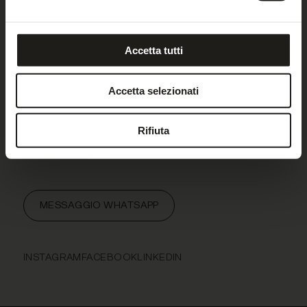
Italia
Tel. +39 0473 236799
Tel. +39 335 6202120
Accetta tutti
info@kroneliving.com
Accetta selezionati
DOVE TROVARCI
RICHIEDI UN VOUCHER
Rifiuta
DE
IT
EN
IMPRESSIONI
MESSAGGIO WHATSAPP
INSTAGRAM
FACEBOOK
LINKEDIN