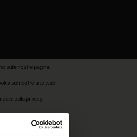
he hai fornito loro o che hanno raccolto
l'esperienza per l'utente.
ssari per il funzionamento di questo
ono sulle nostre pagine.
ookie sul nostro sito web.
ativa sulla privacy.
enso.