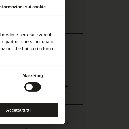
Informazioni sui cookie
l media e per analizzare il
ostri partner che si occupano
li la navigazione sulle pagine e
azioni che hai fornito loro o
questi cookie.
Durata massima
Tipo
Marketing
di archiviazione
1 anno
Cookie
HTTP
Accetta tutti
presentare annunci pubblicitari che