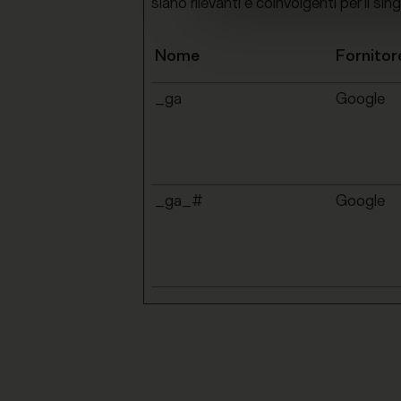
siano rilevanti e coinvolgenti per il sin
Nome
Fornitor
_ga
Google
_ga_#
Google