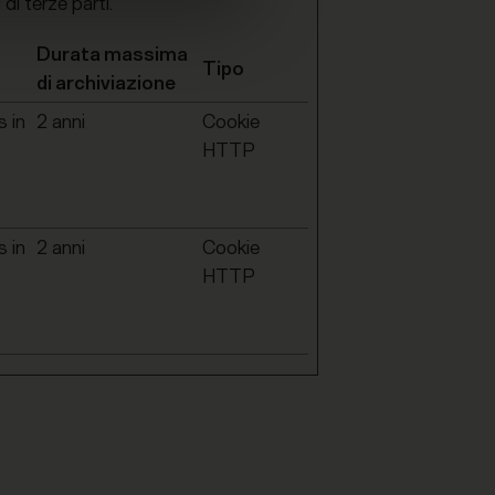
 di terze parti.
Durata massima
Tipo
di archiviazione
s in
2 anni
Cookie
HTTP
s in
2 anni
Cookie
HTTP