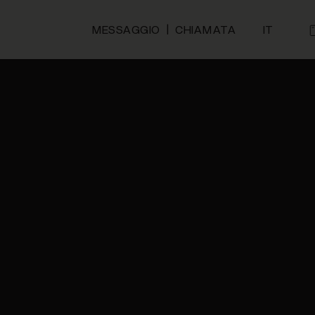
|
I
MESSAGGIO
CHIAMATA
IT
s
zziamo i cookie per personalizzare contenuti ed annunci, per fo
mo inoltre informazioni sul modo in cui utilizzi il nostro sito c