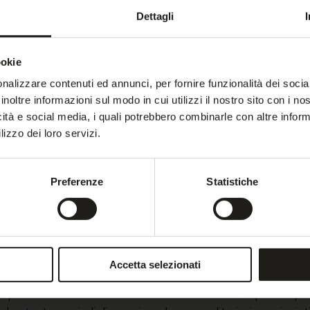
Dettagli
ma volta il 08/07/2026 da
Cookiebot
:
ookie
nalizzare contenuti ed annunci, per fornire funzionalità dei socia
inoltre informazioni sul modo in cui utilizzi il nostro sito con i n
dere fruibile il sito web abilitandone funzionalità di base qua
icità e social media, i quali potrebbero combinarle con altre inform
 Il sito web non è in grado di funzionare correttamente senza 
lizzo dei loro servizi.
e
Scopo
Preferenze
Statistiche
t
Memorizza lo stato del consenso ai cookie
dell'utente per il dominio corrente
Accetta selezionati
 per tracciare i visitatori sui siti web. La finalità è quella di 