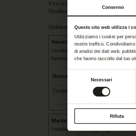
Il tuo stato attuale: Rifiuta.
Consenso
Modifica consenso
Dichiarazione Cookie aggiornata l'ulti
Questo sito web utilizza i c
Utilizziamo i cookie per perso
Necessari (1)
nostro traffico. Condividiamo 
I cookie necessari contribuiscono a ren
di analisi dei dati web, pubbl
l'accesso alle aree protette del sito.
che hanno raccolto dal tuo uti
Selezione
Nome
Fornitor
Necessari
del
consenso
CookieConsent
Cookiebo
Rifiuta
Marketing (2)
I cookie di marketing vengono utilizzati