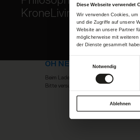
Diese Webseite verwendet 
KroneLiving Guide
Wir verwenden Cookies, um I
Buchen Sie jetzt Ihre Auszeit im Meraner Land – Ihr 
und die Zugriffe auf unsere 
Website an unsere Partner fü
möglicherweise mit weiteren
der Dienste gesammelt habe
Einwilligungsauswahl
OH NEIN!
Notwendig
Beim Laden des Buchungs-Widgets ist ei
Bitte versuchen Sie es später erneut.
Ablehnen